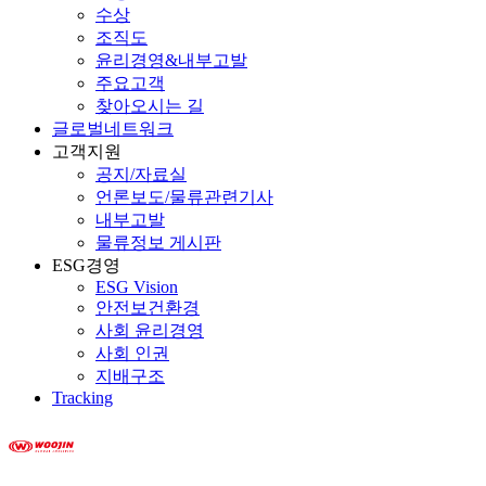
수상
조직도
윤리경영&내부고발
주요고객
찾아오시는 길
글로벌네트워크
고객지원
공지/자료실
언론보도/물류관련기사
내부고발
물류정보 게시판
ESG경영
ESG Vision
안전보건환경
사회 윤리경영
사회 인권
지배구조
Tracking