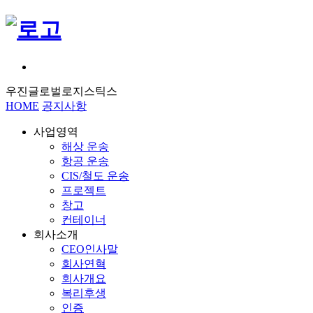
우진글로벌로지스틱스
HOME
공지사항
사업영역
해상 운송
항공 운송
CIS/철도 운송
프로젝트
창고
컨테이너
회사소개
CEO인사말
회사연혁
회사개요
복리후생
인증